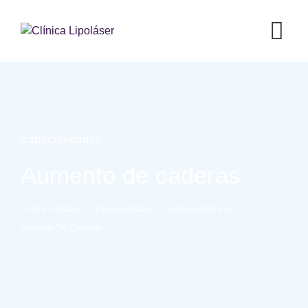
Especialidades
Aumento de caderas
>
>
>
Clínica Lipoláser
Especialidades
Lipotransferencia
Aumento De Caderas